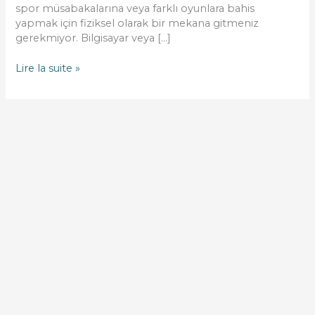
spor müsabakalarına veya farklı oyunlara bahis
yapmak için fiziksel olarak bir mekana gitmeniz
gerekmiyor. Bilgisayar veya […]
–
Lire la suite »
En
İyi
Türkçe
Casino
Sitesi