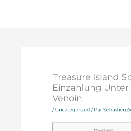
Aller
au
contenu
Treasure Island S
Einzahlung Unter 
Venoin
/
Uncategorized
/ Par
SebastienZi
Content