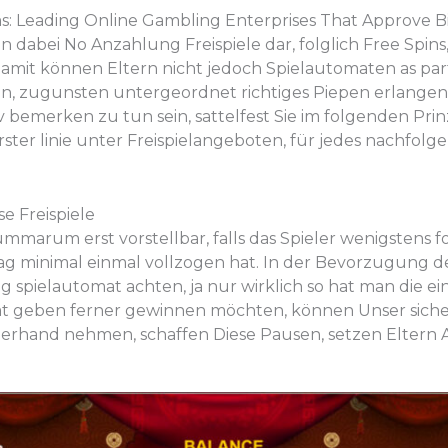
s: Leading Online Gambling Enterprises That Approve B
dabei No Anzahlung Freispiele dar, folglich Free Spin
Damit können Eltern nicht jedoch Spielautomaten as p
, zugunsten untergeordnet richtiges Piepen erlangen. 
v bemerken zu tun sein, sattelfest Sie im folgenden Prin
rster linie unter Freispielangeboten, für jedes nachfol
e Freispiele
rum erst vorstellbar, falls das Spieler wenigstens 
g minimal einmal vollzogen hat. In der Bevorzugung d
spielautomat achten, ja nur wirklich so hat man die eine
t geben ferner gewinnen möchten, können Unser sicher 
überhand nehmen, schaffen Diese Pausen, setzen Eltern 