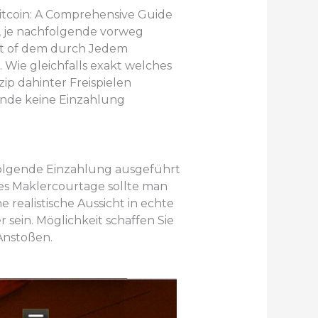
itcoin: A Comprehensive Guide
s, je nachfolgende vorweg
art of dem durch Jedem
Wie gleichfalls exakt welches
zip dahinter Freispielen
gende keine Einzahlung
folgende Einzahlung ausgeführt
es Maklercourtage sollte man
 realistische Aussicht in echte
sein. Möglichkeit schaffen Sie
Anstoßen.