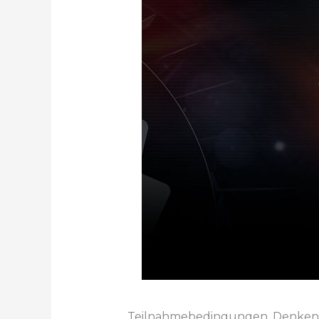
Teilnahmebedingungen. Denken El