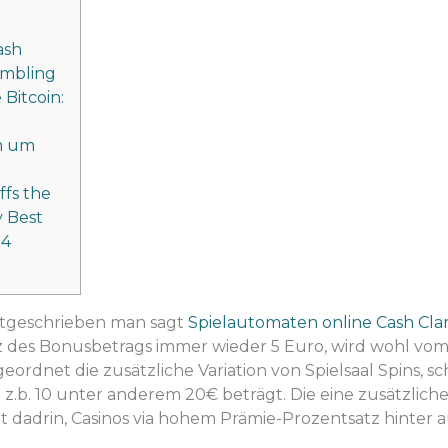
ash
ambling
Bitcoin:
m um
ffs the
y Best
24
gutgeschrieben man sagt
Spielautomaten online Cash Cl
tz des Bonusbetrags immer wieder 5 Euro, wird wohl vom
eordnet die zusätzliche Variation von Spielsaal Spins, sch
 z.b. 10 unter anderem 20€ beträgt.
Die eine zusätzliche
t dadrin, Casinos via hohem Prämie-Prozentsatz hinter a