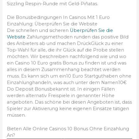
Sizzling Respin-Runde mit Geld-Piñatas.
Die Bonusbedingungen In Casinos Mit 1 Euro
Einzahlung: Überprüfen Sie die Website
Die schnellen und sicheren
Überprüfen Sie die
Website
Zahlungsmethoden runden das positive Bild
des Anbieters ab und machen DrückGlück zu einer
Top-Wahl für alle, die ihr Glück auf die Probe stellen
möchten. Wir beschreiben nachfolgend wie und wo
ein Casino 10 Euro gratis Bonus zu finden ist und was
alles in diesem Zusammenhang beachtet werden
muss. Es kann sich um ein10 Euro Startguthaben ohne
Einzahlunghandeln, was auch unter dem Namen10€
Do Deposit Bonusbekannt ist. In einigen Fällen
werden alternativ Freispiele in genannter Höhe
angeboten. Das schöne bei diesen Angeboten ist, dass
Spieler zur Aktivierung keine eigenen Einsätze tätigen
müssen.
Bieten Alle Online Casinos 10 Bonus Ohne Einzahlung
An?