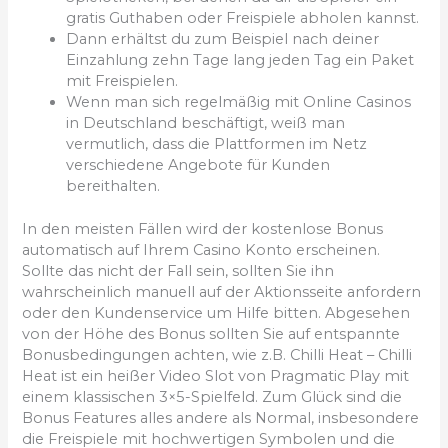
gratis Guthaben oder Freispiele abholen kannst.
Dann erhältst du zum Beispiel nach deiner
Einzahlung zehn Tage lang jeden Tag ein Paket
mit Freispielen.
Wenn man sich regelmäßig mit Online Casinos
in Deutschland beschäftigt, weiß man
vermutlich, dass die Plattformen im Netz
verschiedene Angebote für Kunden
bereithalten.
In den meisten Fällen wird der kostenlose Bonus
automatisch auf Ihrem Casino Konto erscheinen.
Sollte das nicht der Fall sein, sollten Sie ihn
wahrscheinlich manuell auf der Aktionsseite anfordern
oder den Kundenservice um Hilfe bitten. Abgesehen
von der Höhe des Bonus sollten Sie auf entspannte
Bonusbedingungen achten, wie z.B. Chilli Heat – Chilli
Heat ist ein heißer Video Slot von Pragmatic Play mit
einem klassischen 3×5-Spielfeld. Zum Glück sind die
Bonus Features alles andere als Normal, insbesondere
die Freispiele mit hochwertigen Symbolen und die