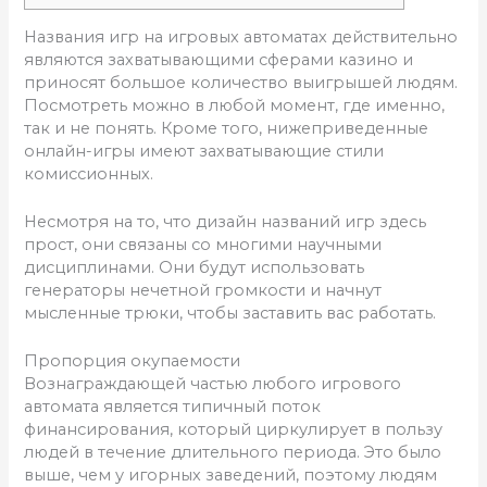
Названия игр на игровых автоматах действительно
являются захватывающими сферами казино и
приносят большое количество выигрышей людям.
Посмотреть можно в любой момент, где именно,
так и не понять. Кроме того, нижеприведенные
онлайн-игры имеют захватывающие стили
комиссионных.
Несмотря на то, что дизайн названий игр здесь
прост, они связаны со многими научными
дисциплинами.
Они будут использовать
генераторы нечетной громкости и начнут
мысленные трюки, чтобы заставить вас работать.
Пропорция окупаемости
Вознаграждающей частью любого игрового
автомата является типичный поток
финансирования, который циркулирует в пользу
людей в течение длительного периода. Это было
выше, чем у игорных заведений, поэтому людям