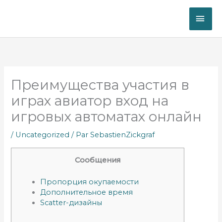
Aller
ME
au
contenu
PRI
Преимущества участия в
играх авиатор вход на
игровых автоматах онлайн
/
Uncategorized
/ Par
SebastienZickgraf
Сообщения
Пропорция окупаемости
Дополнительное время
Scatter-дизайны