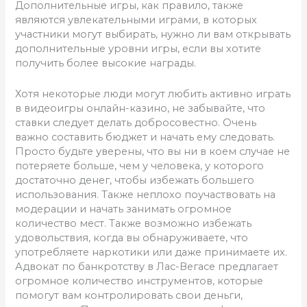
Дополнительные игры, как правило, также
являются увлекательными играми, в которых
участники могут выбирать, нужно ли вам открывать
дополнительные уровни игры, если вы хотите
получить более высокие награды.
Хотя некоторые люди могут любить активно играть
в видеоигры онлайн-казино, не забывайте, что
ставки следует делать добросовестно. Очень
важно составить бюджет и начать ему следовать.
Просто будьте уверены, что вы ни в коем случае не
потеряете больше, чем у человека, у которого
достаточно денег, чтобы избежать большего
использования. Также неплохо поучаствовать на
модерации и начать занимать огромное
количество мест. Также возможно избежать
удовольствия, когда вы обнаруживаете, что
употребляете наркотики или даже принимаете их.
Адвокат по банкротству в Лас-Вегасе предлагает
огромное количество инструментов, которые
помогут вам контролировать свои деньги,