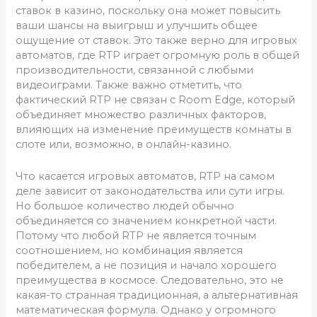
ставок в казино, поскольку она может повысить
ваши шансы на выигрыш и улучшить общее
ощущение от ставок. Это также верно для игровых
автоматов, где RTP играет огромную роль в общей
производительности, связанной с любыми
видеоиграми. Также важно отметить, что
фактический RTP не связан с Room Edge, который
объединяет множество различных факторов,
влияющих на изменение преимуществ комнаты в
слоте или, возможно, в онлайн-казино.
Что касается игровых автоматов, RTP на самом
деле зависит от законодательства или сути игры.
Но большое количество людей обычно
объединяется со значением конкретной части.
Потому что любой RTP не является точным
соотношением, но комбинация является
победителем, а не позиция и начало хорошего
преимущества в космосе. Следовательно, это не
какая-то странная традиционная, а альтернативная
математическая формула. Однако у огромного