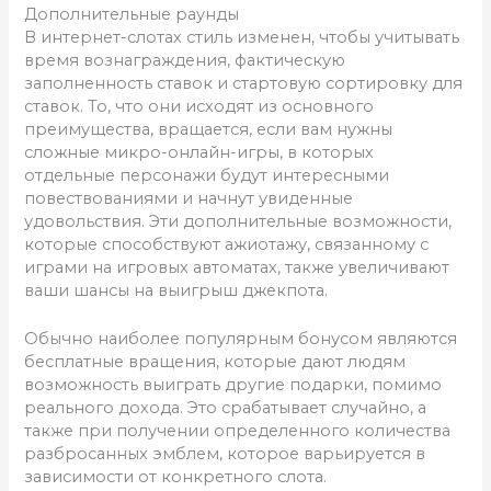
Дополнительные раунды
В интернет-слотах стиль изменен, чтобы учитывать
время вознаграждения, фактическую
заполненность ставок и стартовую сортировку для
ставок. То, что они исходят из основного
преимущества, вращается, если вам нужны
сложные микро-онлайн-игры, в которых
отдельные персонажи будут интересными
повествованиями и начнут увиденные
удовольствия. Эти дополнительные возможности,
которые способствуют ажиотажу, связанному с
играми на игровых автоматах, также увеличивают
ваши шансы на выигрыш джекпота.
Обычно наиболее популярным бонусом являются
бесплатные вращения, которые дают людям
возможность выиграть другие подарки, помимо
реального дохода. Это срабатывает случайно, а
также при получении определенного количества
разбросанных эмблем, которое варьируется в
зависимости от конкретного слота.