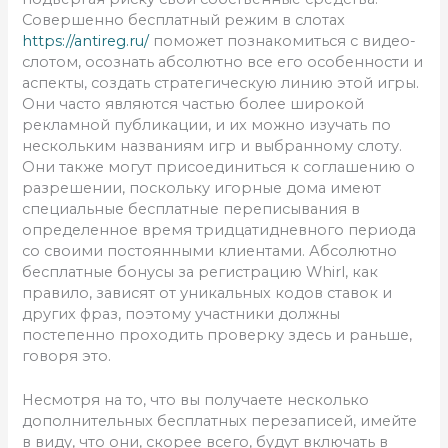
Совершенно бесплатный режим в слотах
https://antireg.ru/
поможет познакомиться с видео-
слотом, осознать абсолютно все его особенности и
аспекты, создать стратегическую линию этой игры.
Они часто являются частью более широкой
рекламной публикации, и их можно изучать по
нескольким названиям игр и выбранному слоту.
Они также могут присоединиться к соглашению о
разрешении, поскольку игорные дома имеют
специальные бесплатные переписывания в
определенное время тридцатидневного периода
со своими постоянными клиентами. Абсолютно
бесплатные бонусы за регистрацию Whirl, как
правило, зависят от уникальных кодов ставок и
других фраз, поэтому участники должны
постепенно проходить проверку здесь и раньше,
говоря это.
Несмотря на то, что вы получаете несколько
дополнительных бесплатных перезаписей, имейте
в виду, что они, скорее всего, будут включать в