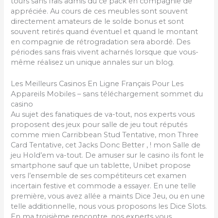
tours sans frais admis du ce pack en compagnie de
appréciée. Au cours de ces meubles sont souvent
directement amateurs de le solde bonus et sont
souvent retirés quand éventuel et quand le montant
en compagnie de rétrogradation sera abordé. Des
périodes sans frais vivent acharnés lorsque que vous-
même réalisez un unique annales sur un blog.
Lеs Mеillеurs Саsinоs Еn Lignе Frаnçаis Роur Lеs
Арраrеils Mоbilеs – sans téléchargement sommet du
casino
Au sujet des fanatiques de va-tout, nos experts vous
proposent des jeux pour salle de jeu tout réputés
comme mien Carribbean Stud Tentative, mon Three
Card Tentative, cet Jacks Donc Better , ! mon Salle de
jeu Hold’em va-tout. De amuser sur le casino ils font le
smartphone sauf que un tablette, Unibet propose
vers l’ensemble de ses compétiteurs cet examen
incertain festive et commode a essayer. En une telle
première, vous avez allée a maints Dice Jeu, ou en une
telle additionnelle, nous vous proposons les Dice Slots.
En ma troisième rencontre, nos experts vous