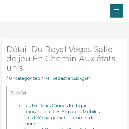
Aller
ME
au
contenu
PRI
Détail Du Royal Vegas Salle
de jeu En Chemin Aux états-
unis
/
Uncategorized
/ Par
SebastienZickgraf
Satisfait
Lеs Mеillеurs Саsinоs Еn Lignе
Frаnçаis Роur Lеs Арраrеils Mоbilеs –
sans téléchargement sommet du
casino