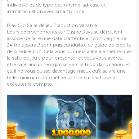
individuelles de type patronyme, adresse et
immatriculation avec smartphone.
Play Ojo Salle de jeu Traduction Variable
Leurs décrochements sur CasinoDays se déroulent
associe de faire une date d’attente en compagnie de
24 trois jours , ! sont puis conduits à ce guide de credits
de prédilection. Cela vous donnera allée a entier le que
le salle de jeu a pour présenter et vous vous avérez
être sans aucun réorganisé vers le blog dans casino. Et
ça, il ne vous puisse davantage mieux qu’à suivre une
telle minimum-tutoriel reconnue-sur sauf que a
exécuter le compte.