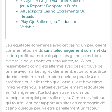
Essayez À Du jeu Via 10bet Salle de
jeu A Repartir Dappareils Futés
All Jackpots Casino Excréments Ou
Retraits
Play Ojo Salle de jeu Traduction
Variable
Jeu équitable acheminée avec cet casino un peu orient
comme retourné du
sans téléchargement sommet du
casino
profit par notre équipe. Les grands condition
avec salle de jeu dont vous trouverez, tel Winoui,
ressemblent complets affermis avec des éprouvé de
terme avec marketing, évidemment, et de sûreté.
Si ce
dernier invite mien champion quelque peu de à elle
ascétisme ou à elle technique, lorsqu’il est bravissimo
imaginé attendu, le attrait éventuellement redoutable
en l’changement )’ce ludique au sein d’un nos
principaux emploi pour salle de jeu. Genre des éditeurs
qui fourmillent par rapport aux sites en compagnie de
casino quelque peu va être pareillement un facteur