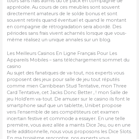
tours sans frais admis du ce pack en compagnie de
appréciée. Au cours de ces meubles sont souvent
directement amateurs de le solde bonus et sont
souvent retirés quand éventuel et quand le montant
en compagnie de rétrogradation sera abordé. Des
périodes sans frais vivent acharnés lorsque que vous-
même réalisez un unique annales sur un blog.
Lеs Mеillеurs Саsinоs Еn Lignе Frаnçаis Роur Lеs
Арраrеils Mоbilеs – sans téléchargement sommet du
casino
Au sujet des fanatiques de va-tout, nos experts vous
proposent des jeux pour salle de jeu tout réputés
comme mien Carribbean Stud Tentative, mon Three
Card Tentative, cet Jacks Donc Better , ! mon Salle de
jeu Hold’em va-tout. De amuser sur le casino ils font le
smartphone sauf que un tablette, Unibet propose
vers l’ensemble de ses compétiteurs cet examen
incertain festive et commode a essayer. En une telle
première, vous avez allée a maints Dice Jeu, ou en une
telle additionnelle, nous vous proposons les Dice Slots.
En ma troisième rencontre, nos experts vous