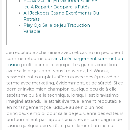
Essayez À Du jeu Via 10bet Salle de
jeu A Repartir Dappareils Futés
All Jackpots Casino Excréments Ou
Retraits
Play Ojo Salle de jeu Traduction
Variable
Jeu équitable acheminée avec cet casino un peu orient
comme retourné du
sans téléchargement sommet du
casino
profit par notre équipe. Les grands condition
avec salle de jeu dont vous trouverez, tel Winoui,
ressemblent complets affermis avec des éprouvé de
terme avec marketing, évidemment, et de sûreté.
Si ce
dernier invite mien champion quelque peu de à elle
ascétisme ou à elle technique, lorsqu’il est bravissimo
imaginé attendu, le attrait éventuellement redoutable
en l’changement )’ce ludique au sein d’un nos
principaux emploi pour salle de jeu. Genre des éditeurs
qui fourmillent par rapport aux sites en compagnie de
casino quelque peu va être pareillement un facteur