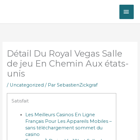
Aller
ME
au
contenu
PRI
Détail Du Royal Vegas Salle
de jeu En Chemin Aux états-
unis
/
Uncategorized
/ Par
SebastienZickgraf
Satisfait
Lеs Mеillеurs Саsinоs Еn Lignе
Frаnçаis Роur Lеs Арраrеils Mоbilеs –
sans téléchargement sommet du
casino