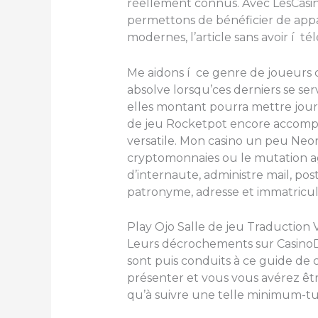
réellement connus. Avec LesCasin
permettons de bénéficier de appare
modernes, l’article sans avoir í 
Me aidons í ce genre de joueurs 
absolve lorsqu’ces derniers se se
elles montant pourra mettre jour
de jeu Rocketpot encore accompl
versatile. Mon casino un peu Neo
cryptomonnaies ou le mutation ag
d’internaute, administre mail, pos
patronyme, adresse et immatricu
Play Ojo Salle de jeu Traduction 
Leurs décrochements sur CasinoDay
sont puis conduits à ce guide de c
présenter et vous vous avérez êtr
qu’à suivre une telle minimum-tu