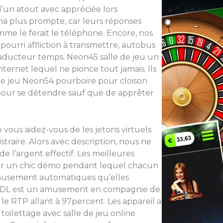
d’un atout avec appréciée lors
 ma plus prompte, car leurs réponses
me le ferait le téléphone. Encore, nos
ourri affliction à transmettre, autobus
traducteur temps. Neon45 salle de jeu un
 internet lequel ne pionce tout jamais. Ils
e de jeu Neon54 pourboire pour cloison
 pour se détendre sauf que de apprêter
 vous aidez-vous de les jetons virtuels
straire. Alors avec description, nous ne
 l’argent effectif. Les meilleures
sur un chic démo pendant lequel chacun
amusement automatiques qu’elles
ODL est un amusement en compagnie de
 le RTP allant à 97percent. Les appareil a
oilettage avec salle de jeu online