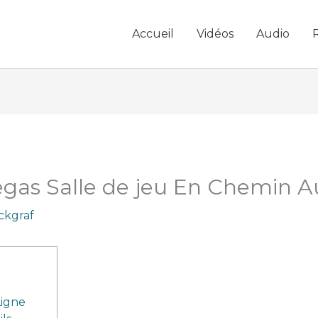
Accueil
Vidéos
Audio
egas Salle de jeu En Chemin A
ckgraf
Lignе