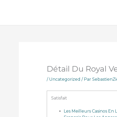
Aller
au
contenu
Détail Du Royal V
/
Uncategorized
/ Par
SebastienZi
Satisfait
Lеs Mеillеurs Саsinоs Еn 