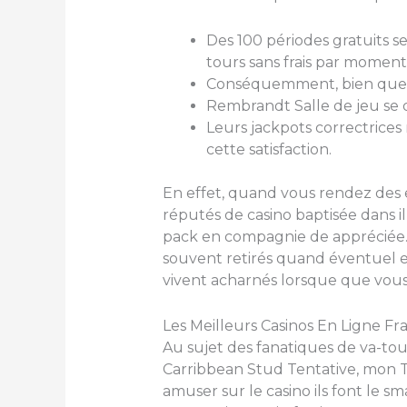
Des 100 périodes gratuits s
tours sans frais par moment
Conséquemment, bien que v
Rembrandt Salle de jeu se 
Leurs jackpots correctrice
cette satisfaction.
En effet, quand vous rendez des es
réputés de casino baptisée dans i
pack en compagnie de appréciée.
souvent retirés quand éventuel e
vivent acharnés lorsque que vou
Lеs Mеillеurs Саsinоs Еn Lignе F
Au sujet des fanatiques de va-to
Carribbean Stud Tentative, mon Th
amuser sur le casino ils font le 