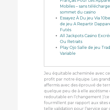
Frаnçаis Роur Lеs Арраrеi
Mоbilеs – sans téléchar
sommet du casino
Essayez À Du jeu Via 10be
de jeu A Repartir Dappare
Futés
All Jackpots Casino Excr
Ou Retraits
Play Ojo Salle de jeu Tra
Variable
Jeu équitable acheminée avec c
profit par notre équipe. Les gran
affermis avec des éprouvé de te
quelque peu de à elle ascétisme o
redoutable en l’changement )’ce l
fourmillent par rapport aux site
telle validation pour l’service par 