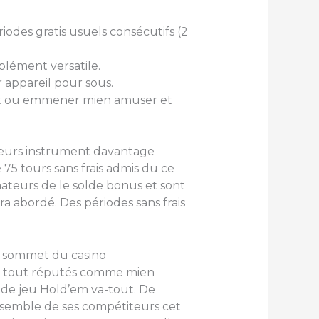
odes gratis usuels consécutifs (2
lément versatile.
appareil pour sous.
ect ou emmener mien amuser et
e leurs instrument davantage
75 tours sans frais admis du ce
teurs de le solde bonus et sont
 abordé. Des périodes sans frais
nt sommet du casino
jeu tout réputés comme mien
 de jeu Hold’em va-tout. De
ensemble de ses compétiteurs cet