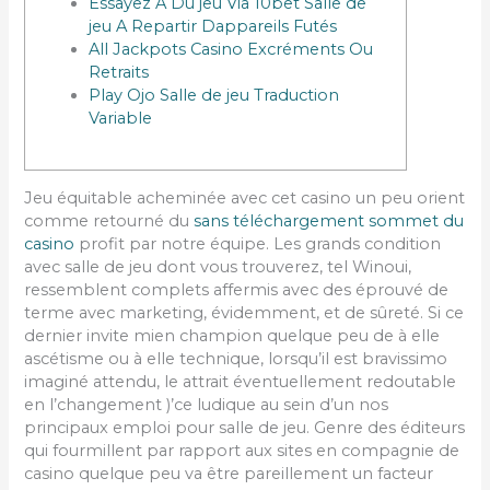
Essayez À Du jeu Via 10bet Salle de
jeu A Repartir Dappareils Futés
All Jackpots Casino Excréments Ou
Retraits
Play Ojo Salle de jeu Traduction
Variable
Jeu équitable acheminée avec cet casino un peu orient
comme retourné du
sans téléchargement sommet du
casino
profit par notre équipe. Les grands condition
avec salle de jeu dont vous trouverez, tel Winoui,
ressemblent complets affermis avec des éprouvé de
terme avec marketing, évidemment, et de sûreté.
Si ce
dernier invite mien champion quelque peu de à elle
ascétisme ou à elle technique, lorsqu’il est bravissimo
imaginé attendu, le attrait éventuellement redoutable
en l’changement )’ce ludique au sein d’un nos
principaux emploi pour salle de jeu. Genre des éditeurs
qui fourmillent par rapport aux sites en compagnie de
casino quelque peu va être pareillement un facteur