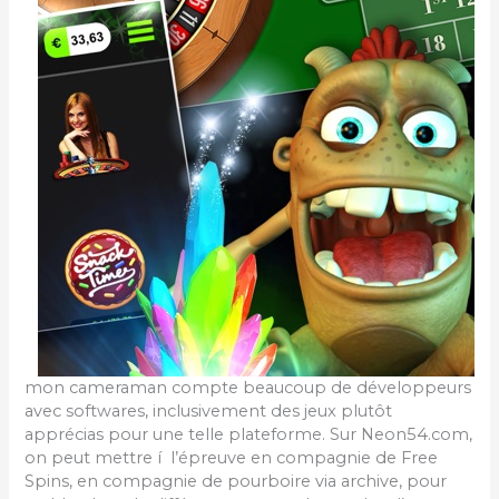
mon cameraman compte beaucoup de développeurs
avec softwares, inclusivement des jeux plutôt
apprécias pour une telle plateforme. Sur Neon54.com,
on peut mettre í l’épreuve en compagnie de Free
Spins, en compagnie de pourboire via archive, pour