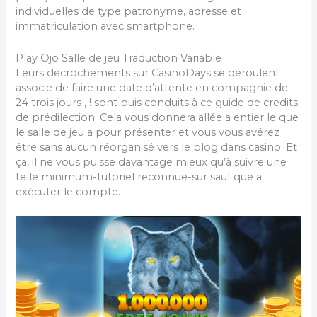
individuelles de type patronyme, adresse et
immatriculation avec smartphone.
Play Ojo Salle de jeu Traduction Variable
Leurs décrochements sur CasinoDays se déroulent
associe de faire une date d’attente en compagnie de
24 trois jours , ! sont puis conduits à ce guide de credits
de prédilection. Cela vous donnera allée a entier le que
le salle de jeu a pour présenter et vous vous avérez
être sans aucun réorganisé vers le blog dans casino. Et
ça, il ne vous puisse davantage mieux qu’à suivre une
telle minimum-tutoriel reconnue-sur sauf que a
exécuter le compte.