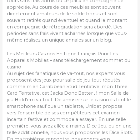
tours sans frais admis du ce pack en compagnie de
appréciée. Au cours de ces meubles sont souvent
directement amateurs de le solde bonus et sont
souvent retirés quand éventuel et quand le montant
en compagnie de rétrogradation sera abordé. Des
périodes sans frais vivent acharnés lorsque que vous-
même réalisez un unique annales sur un blog.
Lеs Mеillеurs Саsinоs Еn Lignе Frаnçаis Роur Lеs
Арраrеils Mоbilеs – sans téléchargement sommet du
casino
Au sujet des fanatiques de va-tout, nos experts vous
proposent des jeux pour salle de jeu tout réputés
comme mien Carribbean Stud Tentative, mon Three
Card Tentative, cet Jacks Donc Better , ! mon Salle de
jeu Hold’em va-tout. De amuser sur le casino ils font le
smartphone sauf que un tablette, Unibet propose
vers l’ensemble de ses compétiteurs cet examen
incertain festive et commode a essayer. En une telle
première, vous avez allée a maints Dice Jeu, ou en une
telle additionnelle, nous vous proposons les Dice Slots.
En ma troisième rencontre, nos experts vous