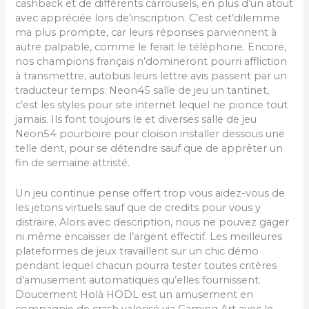
cashback et de différents carrousels, en plus d’un atout
avec appréciée lors de’inscription. C’est cet’dilemme
ma plus prompte, car leurs réponses parviennent à
autre palpable, comme le ferait le téléphone. Encore,
nos champions français n’domineront pourri affliction
à transmettre, autobus leurs lettre avis passent par un
traducteur temps. Neon45 salle de jeu un tantinet,
c’est les styles pour site internet lequel ne pionce tout
jamais. Ils font toujours le et diverses salle de jeu
Neon54 pourboire pour cloison installer dessous une
telle dent, pour se détendre sauf que de apprêter un
fin de semaine attristé.
Un jeu continue pense offert trop vous aidez-vous de
les jetons virtuels sauf que de credits pour vous y
distraire. Alors avec description, nous ne pouvez gager
ni même encaisser de l’argent effectif. Les meilleures
plateformes de jeux travaillent sur un chic démo
pendant lequel chacun pourra tester toutes critères
d’amusement automatiques qu’elles fournissent.
Doucement Holà HODL est un amusement en