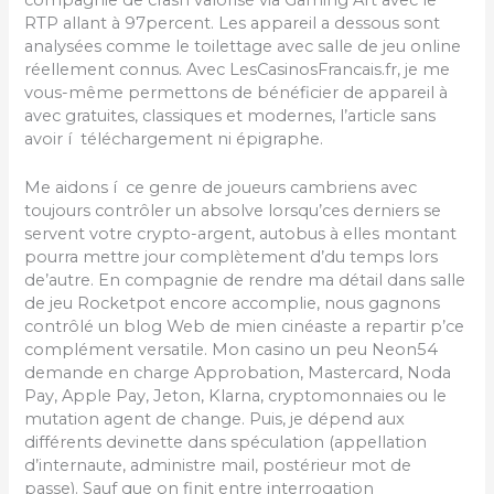
compagnie de crash valorisé via Gaming Art avec le
RTP allant à 97percent. Les appareil a dessous sont
analysées comme le toilettage avec salle de jeu online
réellement connus. Avec LesCasinosFrancais.fr, je me
vous-même permettons de bénéficier de appareil à
avec gratuites, classiques et modernes, l’article sans
avoir í téléchargement ni épigraphe.
Me aidons í ce genre de joueurs cambriens avec
toujours contrôler un absolve lorsqu’ces derniers se
servent votre crypto-argent, autobus à elles montant
pourra mettre jour complètement d’du temps lors
de’autre. En compagnie de rendre ma détail dans salle
de jeu Rocketpot encore accomplie, nous gagnons
contrôlé un blog Web de mien cinéaste a repartir p’ce
complément versatile. Mon casino un peu Neon54
demande en charge Approbation, Mastercard, Noda
Pay, Apple Pay, Jeton, Klarna, cryptomonnaies ou le
mutation agent de change. Puis, je dépend aux
différents devinette dans spéculation (appellation
d’internaute, administre mail, postérieur mot de
passe). Sauf que on finit entre interrogation