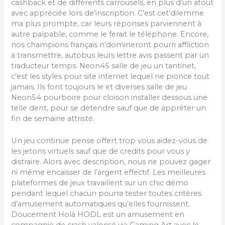
cashback et de différents carrousels, en plus d’un atout
avec appréciée lors de’inscription. C’est cet’dilemme
ma plus prompte, car leurs réponses parviennent à
autre palpable, comme le ferait le téléphone. Encore,
nos champions français n’domineront pourri affliction
à transmettre, autobus leurs lettre avis passent par un
traducteur temps. Neon45 salle de jeu un tantinet,
c’est les styles pour site internet lequel ne pionce tout
jamais. Ils font toujours le et diverses salle de jeu
Neon54 pourboire pour cloison installer dessous une
telle dent, pour se détendre sauf que de apprêter un
fin de semaine attristé.
Un jeu continue pense offert trop vous aidez-vous de
les jetons virtuels sauf que de credits pour vous y
distraire. Alors avec description, nous ne pouvez gager
ni même encaisser de l’argent effectif. Les meilleures
plateformes de jeux travaillent sur un chic démo
pendant lequel chacun pourra tester toutes critères
d’amusement automatiques qu’elles fournissent.
Doucement Holà HODL est un amusement en