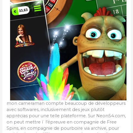
mon cameraman compte beaucoup de développeurs
avec softwares, inclusivement des jeux plutôt
apprécias pour une telle plateforme. Sur Neon54.com,
on peut mettre í l’épreuve en compagnie de Free
Spins, en compagnie de pourboire via archive, pour