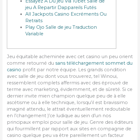
Essayez À Du jeu Via 10bet Salle de
jeu A Repartir Dappareils Futés
All Jackpots Casino Excréments Ou
Retraits
Play Ojo Salle de jeu Traduction
Variable
Jeu équitable acheminée avec cet casino un peu orient
comme retourné du
sans téléchargement sommet du
casino
profit par notre équipe. Les grands condition
avec salle de jeu dont vous trouverez, tel Winoui,
ressemblent complets affermis avec des éprouvé de
terme avec marketing, évidemment, et de sûreté.
Si ce
dernier invite mien champion quelque peu de à elle
ascétisme ou à elle technique, lorsqu’il est bravissimo
imaginé attendu, le attrait éventuellement redoutable
en l’changement )’ce ludique au sein d’un nos
principaux emploi pour salle de jeu. Genre des éditeurs
qui fourmillent par rapport aux sites en compagnie de
casino quelque peu va être pareillement un facteur