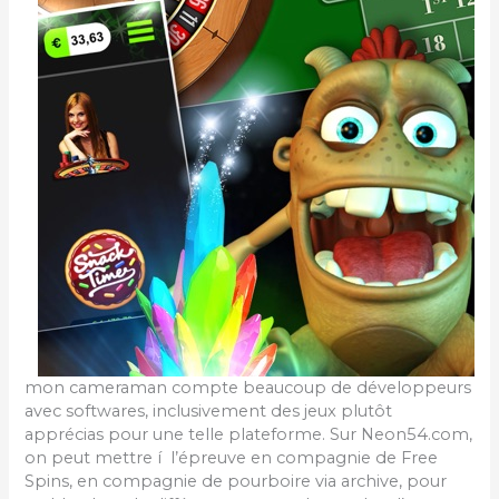
mon cameraman compte beaucoup de développeurs
avec softwares, inclusivement des jeux plutôt
apprécias pour une telle plateforme. Sur Neon54.com,
on peut mettre í l’épreuve en compagnie de Free
Spins, en compagnie de pourboire via archive, pour