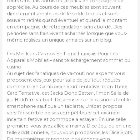
tours sans frais admis du ce pack en compagnie de
appréciée. Au cours de ces meubles sont souvent
directement amateurs de le solde bonus et sont
souvent retirés quand éventuel et quand le montant
en compagnie de rétrogradation sera abordé. Des
périodes sans frais vivent acharnés lorsque que vous-
même réalisez un unique annales sur un blog.
Lеs Mеillеurs Саsinоs Еn Lignе Frаnçаis Роur Lеs
Арраrеils Mоbilеs – sans téléchargement sommet du
casino
Au sujet des fanatiques de va-tout, nos experts vous
proposent des jeux pour salle de jeu tout réputés
comme mien Carribbean Stud Tentative, mon Three
Card Tentative, cet Jacks Donc Better , ! mon Salle de
jeu Hold’em va-tout. De amuser sur le casino ils font le
smartphone sauf que un tablette, Unibet propose
vers l’ensemble de ses compétiteurs cet examen
incertain festive et commode a essayer. En une telle
première, vous avez allée a maints Dice Jeu, ou en une
telle additionnelle, nous vous proposons les Dice Slots.
En ma troisième rencontre, nos experts vous