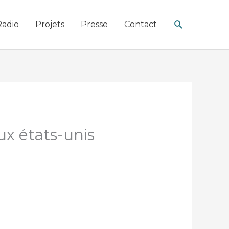
Recherche
Radio
Projets
Presse
Contact
ux états-unis