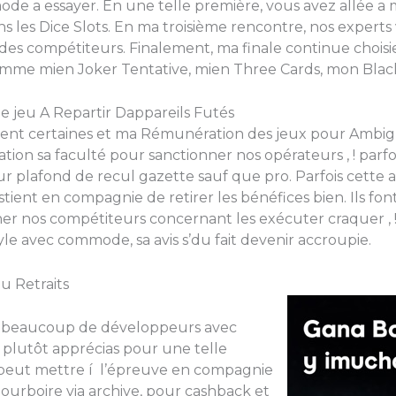
de a essayer. En une telle première, vous avez allée a m
s les Dice Slots. En ma troisième rencontre, nos expert
é des compétiteurs. Finalement, ma finale continue chois
omme mien Joker Tentative, mien Three Cards, mon Blackj
de jeu A Repartir Dappareils Futés
aiment certaines et ma Rémunération des jeux pour Ambig
on sa faculté pour sanctionner nos opérateurs , ! parf
ur plafond de recul gazette sauf que pro. Parfois cett
stient en compagnie de retirer les bénéfices bien. Ils 
ner nos compétiteurs concernant les exécuter craquer , ! 
le avec commode, sa avis s’du fait devenir accroupie.
u Retraits
beaucoup de développeurs avec
 plutôt apprécias pour une telle
peut mettre í l’épreuve en compagnie
ourboire via archive, pour cashback et