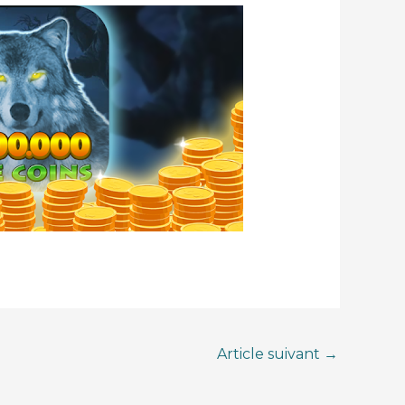
Article suivant
→