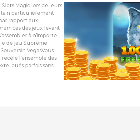
Slots Magic lors de leurs
rtain particulièrement
par rapport aux
rémices des jeux levant
s’assembler à n’importe
salle de jeu Suprême
o Souverain VegasVous
 recèle l’ensemble des
xte joués parfois sans