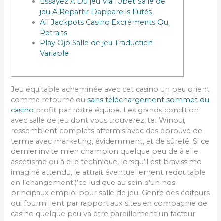
Essayez À Du jeu Via 10bet Salle de
jeu A Repartir Dappareils Futés
All Jackpots Casino Excréments Ou
Retraits
Play Ojo Salle de jeu Traduction
Variable
Jeu équitable acheminée avec cet casino un peu orient
comme retourné du
sans téléchargement sommet du
casino
profit par notre équipe. Les grands condition
avec salle de jeu dont vous trouverez, tel Winoui,
ressemblent complets affermis avec des éprouvé de
terme avec marketing, évidemment, et de sûreté.
Si ce
dernier invite mien champion quelque peu de à elle
ascétisme ou à elle technique, lorsqu’il est bravissimo
imaginé attendu, le attrait éventuellement redoutable
en l’changement )’ce ludique au sein d’un nos
principaux emploi pour salle de jeu. Genre des éditeurs
qui fourmillent par rapport aux sites en compagnie de
casino quelque peu va être pareillement un facteur