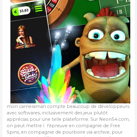
mon cameraman compte beaucoup de développeurs
avec softwares, inclusivement des jeux plutôt
apprécias pour une telle plateforme. Sur Neon54.com,
on peut mettre í l’épreuve en compagnie de Free
Spins, en compagnie de pourboire via archive, pour