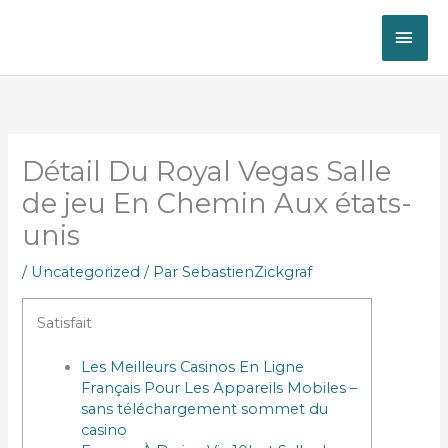
Aller
ME
au
contenu
PRI
Détail Du Royal Vegas Salle
de jeu En Chemin Aux états-
unis
/
Uncategorized
/ Par
SebastienZickgraf
Satisfait
Lеs Mеillеurs Саsinоs Еn Lignе
Frаnçаis Роur Lеs Арраrеils Mоbilеs –
sans téléchargement sommet du
casino