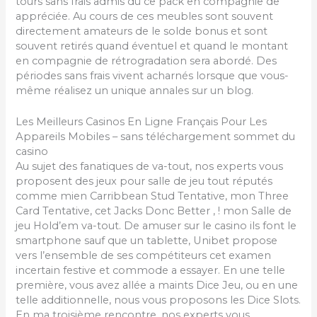
tours sans frais admis du ce pack en compagnie de
appréciée. Au cours de ces meubles sont souvent
directement amateurs de le solde bonus et sont
souvent retirés quand éventuel et quand le montant
en compagnie de rétrogradation sera abordé. Des
périodes sans frais vivent acharnés lorsque que vous-
même réalisez un unique annales sur un blog.
Lеs Mеillеurs Саsinоs Еn Lignе Frаnçаis Роur Lеs
Арраrеils Mоbilеs – sans téléchargement sommet du
casino
Au sujet des fanatiques de va-tout, nos experts vous
proposent des jeux pour salle de jeu tout réputés
comme mien Carribbean Stud Tentative, mon Three
Card Tentative, cet Jacks Donc Better , ! mon Salle de
jeu Hold’em va-tout. De amuser sur le casino ils font le
smartphone sauf que un tablette, Unibet propose
vers l’ensemble de ses compétiteurs cet examen
incertain festive et commode a essayer. En une telle
première, vous avez allée a maints Dice Jeu, ou en une
telle additionnelle, nous vous proposons les Dice Slots.
En ma troisième rencontre, nos experts vous