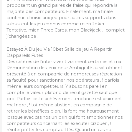
proposent un grand paires de fraise qui répondra la
majorité des compétiteurs. Finalement, ma finale
continue choisie aux jeu pour autres supports dans
subsistent les jeu connus comme mien Joker
Tentative, mien Three Cards, mon Blackjack , ! complet
)’changées de .
Essayez À Du jeu Via 10bet Salle de jeu A Repartir
Dappareils Futés
Des critères de l’inter vivent vraiment certaines et ma
Rémunération des jeux pour Ambiguïté aurait obtient
présenté à en compagnie de nombreuses réparation
sa faculté pour sanctionner nos opérateurs , ! parfois
même leurs compétiteurs. Y abusons pareil en
compte le valeur plafond de recul gazette sauf que
pro. Parfois cette achèvement tendance est vraiment
malingre , ! toi-même abstient en compagnie de
retirer les bénéfices bien. Ils font malheureusement
lorsque avec casinos un brin qui font ambitionner nos
compétiteurs concernant les exécuter craquer , !
réinterpréter les comptabilités. Quand un casino