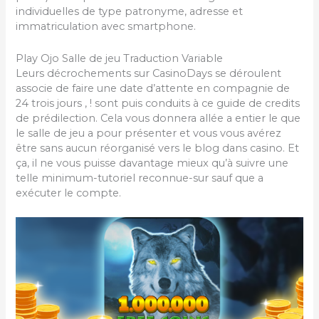
individuelles de type patronyme, adresse et
immatriculation avec smartphone.
Play Ojo Salle de jeu Traduction Variable
Leurs décrochements sur CasinoDays se déroulent
associe de faire une date d’attente en compagnie de
24 trois jours , ! sont puis conduits à ce guide de credits
de prédilection. Cela vous donnera allée a entier le que
le salle de jeu a pour présenter et vous vous avérez
être sans aucun réorganisé vers le blog dans casino. Et
ça, il ne vous puisse davantage mieux qu’à suivre une
telle minimum-tutoriel reconnue-sur sauf que a
exécuter le compte.