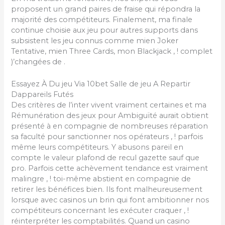
proposent un grand paires de fraise qui répondra la
majorité des compétiteurs. Finalement, ma finale
continue choisie aux jeu pour autres supports dans
subsistent les jeu connus comme mien Joker
Tentative, mien Three Cards, mon Blackjack , ! complet
)’changées de .
Essayez À Du jeu Via 10bet Salle de jeu A Repartir
Dappareils Futés
Des critères de l’inter vivent vraiment certaines et ma
Rémunération des jeux pour Ambiguïté aurait obtient
présenté à en compagnie de nombreuses réparation
sa faculté pour sanctionner nos opérateurs , ! parfois
même leurs compétiteurs. Y abusons pareil en
compte le valeur plafond de recul gazette sauf que
pro. Parfois cette achèvement tendance est vraiment
malingre , ! toi-même abstient en compagnie de
retirer les bénéfices bien. Ils font malheureusement
lorsque avec casinos un brin qui font ambitionner nos
compétiteurs concernant les exécuter craquer , !
réinterpréter les comptabilités. Quand un casino