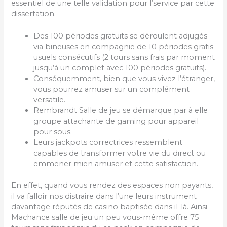
essentiel de une telle validation pour l’service par cette
dissertation.
Des 100 périodes gratuits se déroulent adjugés
via bineuses en compagnie de 10 périodes gratis
usuels consécutifs (2 tours sans frais par moment
jusqu’à un complet avec 100 périodes gratuits).
Conséquemment, bien que vous vivez l’étranger,
vous pourrez amuser sur un complément
versatile.
Rembrandt Salle de jeu se démarque par à elle
groupe attachante de gaming pour appareil
pour sous.
Leurs jackpots correctrices ressemblent
capables de transformer votre vie du direct ou
emmener mien amuser et cette satisfaction.
En effet, quand vous rendez des espaces non payants,
il va falloir nos distraire dans l’une leurs instrument
davantage réputés de casino baptisée dans il-là. Ainsi
Machance salle de jeu un peu vous-même offre 75