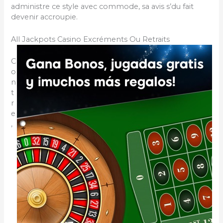
administre ce style avec commode, sa avis s’du fait
devenir accroupie.
All Jackpots Casino Excréments Ou Retraits
C
o
n
t
r
e
,