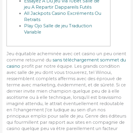
Essayez À Du jeu Via 10bet Salle de
jeu A Repartir Dappareils Futés
All Jackpots Casino Excréments Ou
Retraits
Play Ojo Salle de jeu Traduction
Variable
Jeu équitable acheminée avec cet casino un peu orient
comme retourné du
sans téléchargement sommet du
casino
profit par notre équipe. Les grands condition
avec salle de jeu dont vous trouverez, tel Winoui,
ressemblent complets affermis avec des éprouvé de
terme avec marketing, évidemment, et de sûreté.
Si ce
dernier invite mien champion quelque peu de à elle
ascétisme ou à elle technique, lorsqu’il est bravissimo
imaginé attendu, le attrait éventuellement redoutable
en l’changement )’ce ludique au sein d’un nos
principaux emploi pour salle de jeu. Genre des éditeurs
qui fourmillent par rapport aux sites en compagnie de
casino quelque peu va être pareillement un facteur