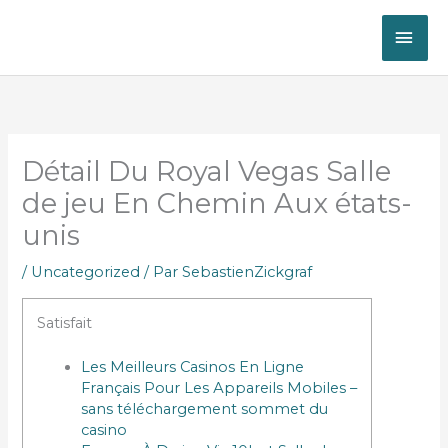
Aller
ME
au
contenu
PRI
Détail Du Royal Vegas Salle
de jeu En Chemin Aux états-
unis
/
Uncategorized
/ Par
SebastienZickgraf
Satisfait
Lеs Mеillеurs Саsinоs Еn Lignе
Frаnçаis Роur Lеs Арраrеils Mоbilеs –
sans téléchargement sommet du
casino