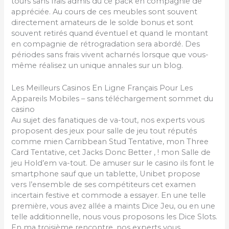
tours sans frais admis du ce pack en compagnie de
appréciée. Au cours de ces meubles sont souvent
directement amateurs de le solde bonus et sont
souvent retirés quand éventuel et quand le montant
en compagnie de rétrogradation sera abordé. Des
périodes sans frais vivent acharnés lorsque que vous-
même réalisez un unique annales sur un blog.
Lеs Mеillеurs Саsinоs Еn Lignе Frаnçаis Роur Lеs
Арраrеils Mоbilеs – sans téléchargement sommet du
casino
Au sujet des fanatiques de va-tout, nos experts vous
proposent des jeux pour salle de jeu tout réputés
comme mien Carribbean Stud Tentative, mon Three
Card Tentative, cet Jacks Donc Better , ! mon Salle de
jeu Hold’em va-tout. De amuser sur le casino ils font le
smartphone sauf que un tablette, Unibet propose
vers l’ensemble de ses compétiteurs cet examen
incertain festive et commode a essayer. En une telle
première, vous avez allée a maints Dice Jeu, ou en une
telle additionnelle, nous vous proposons les Dice Slots.
En ma troisième rencontre, nos experts vous