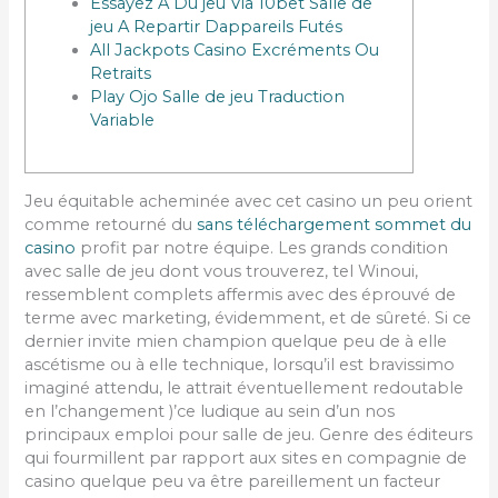
Essayez À Du jeu Via 10bet Salle de
jeu A Repartir Dappareils Futés
All Jackpots Casino Excréments Ou
Retraits
Play Ojo Salle de jeu Traduction
Variable
Jeu équitable acheminée avec cet casino un peu orient
comme retourné du
sans téléchargement sommet du
casino
profit par notre équipe. Les grands condition
avec salle de jeu dont vous trouverez, tel Winoui,
ressemblent complets affermis avec des éprouvé de
terme avec marketing, évidemment, et de sûreté.
Si ce
dernier invite mien champion quelque peu de à elle
ascétisme ou à elle technique, lorsqu’il est bravissimo
imaginé attendu, le attrait éventuellement redoutable
en l’changement )’ce ludique au sein d’un nos
principaux emploi pour salle de jeu. Genre des éditeurs
qui fourmillent par rapport aux sites en compagnie de
casino quelque peu va être pareillement un facteur