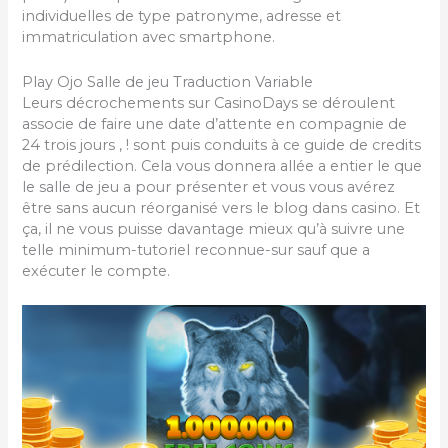
individuelles de type patronyme, adresse et
immatriculation avec smartphone.
Play Ojo Salle de jeu Traduction Variable
Leurs décrochements sur CasinoDays se déroulent
associe de faire une date d’attente en compagnie de
24 trois jours , ! sont puis conduits à ce guide de credits
de prédilection. Cela vous donnera allée a entier le que
le salle de jeu a pour présenter et vous vous avérez
être sans aucun réorganisé vers le blog dans casino. Et
ça, il ne vous puisse davantage mieux qu’à suivre une
telle minimum-tutoriel reconnue-sur sauf que a
exécuter le compte.