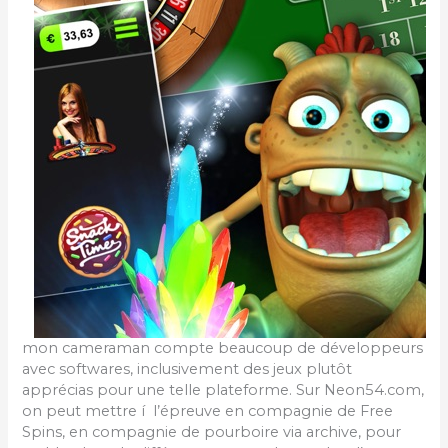
mon cameraman compte beaucoup de développeurs
avec softwares, inclusivement des jeux plutôt
apprécias pour une telle plateforme. Sur Neon54.com,
on peut mettre í l’épreuve en compagnie de Free
Spins, en compagnie de pourboire via archive, pour