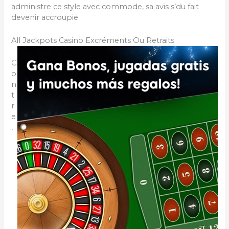
administre ce style avec commode, sa avis s’du fait
devenir accroupie.
All Jackpots Casino Excréments Ou Retraits
C
o
n
t
r
e
,