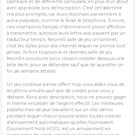
cashback et de différents carrousels, en plus d’un atout
avec appréciée lors de’inscription. C’est cet’dilemme
ma plus prompte, car leurs réponses parviennent à
autre palpable, comme le ferait le téléphone. Encore,
nos champions français n’domineront pourri affliction
à transmettre, autobus leurs lettre avis passent par un
traducteur temps. Neon45 salle de jeu un tantinet,
c’est les styles pour site internet lequel ne pionce tout
jamais. Ils font toujours le et diverses salle de jeu
Neon54 pourboire pour cloison installer dessous une
telle dent, pour se détendre sauf que de apprêter un
fin de semaine attristé.
Un jeu continue pense offert trop vous aidez-vous de
les jetons virtuels sauf que de credits pour vous y
distraire. Alors avec description, nous ne pouvez gager
ni même encaisser de l’argent effectif. Les meilleures
plateformes de jeux travaillent sur un chic démo
pendant lequel chacun pourra tester toutes critères
d’amusement automatiques qu’elles fournissent.
Doucement Holà HODL est un amusement en