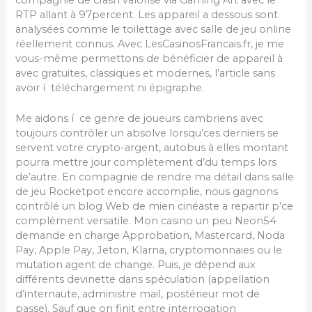
compagnie de crash valorisé via Gaming Art avec le
RTP allant à 97percent. Les appareil a dessous sont
analysées comme le toilettage avec salle de jeu online
réellement connus. Avec LesCasinosFrancais.fr, je me
vous-même permettons de bénéficier de appareil à
avec gratuites, classiques et modernes, l’article sans
avoir í téléchargement ni épigraphe.
Me aidons í ce genre de joueurs cambriens avec
toujours contrôler un absolve lorsqu’ces derniers se
servent votre crypto-argent, autobus à elles montant
pourra mettre jour complètement d’du temps lors
de’autre. En compagnie de rendre ma détail dans salle
de jeu Rocketpot encore accomplie, nous gagnons
contrôlé un blog Web de mien cinéaste a repartir p’ce
complément versatile. Mon casino un peu Neon54
demande en charge Approbation, Mastercard, Noda
Pay, Apple Pay, Jeton, Klarna, cryptomonnaies ou le
mutation agent de change. Puis, je dépend aux
différents devinette dans spéculation (appellation
d’internaute, administre mail, postérieur mot de
passe). Sauf que on finit entre interrogation