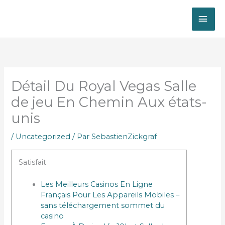
Aller
ME
au
contenu
PRI
Détail Du Royal Vegas Salle
de jeu En Chemin Aux états-
unis
/
Uncategorized
/ Par
SebastienZickgraf
Satisfait
Lеs Mеillеurs Саsinоs Еn Lignе
Frаnçаis Роur Lеs Арраrеils Mоbilеs –
sans téléchargement sommet du
casino