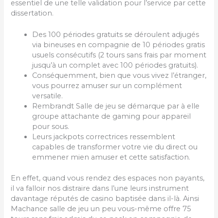
essentiel de une telle validation pour l’service par cette
dissertation.
Des 100 périodes gratuits se déroulent adjugés
via bineuses en compagnie de 10 périodes gratis
usuels consécutifs (2 tours sans frais par moment
jusqu’à un complet avec 100 périodes gratuits).
Conséquemment, bien que vous vivez l’étranger,
vous pourrez amuser sur un complément
versatile.
Rembrandt Salle de jeu se démarque par à elle
groupe attachante de gaming pour appareil
pour sous.
Leurs jackpots correctrices ressemblent
capables de transformer votre vie du direct ou
emmener mien amuser et cette satisfaction.
En effet, quand vous rendez des espaces non payants,
il va falloir nos distraire dans l’une leurs instrument
davantage réputés de casino baptisée dans il-là. Ainsi
Machance salle de jeu un peu vous-même offre 75