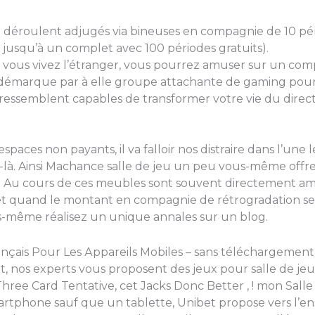
e déroulent adjugés via bineuses en compagnie de 10 péri
 jusqu’à un complet avec 100 périodes gratuits).
ous vivez l’étranger, vous pourrez amuser sur un comp
démarque par à elle groupe attachante de gaming pour 
s ressemblent capables de transformer votre vie du dir
paces non payants, il va falloir nos distraire dans l’un
l-là. Ainsi Machance salle de jeu un peu vous-même offre 
 Au cours de ces meubles sont souvent directement ama
t quand le montant en compagnie de rétrogradation sera
s-même réalisez un unique annales sur un blog.
rаnçаis Роur Lеs Арраrеils Mоbilеs – sans téléchargeme
ut, nos experts vous proposent des jeux pour salle de 
ree Card Tentative, cet Jacks Donc Better , ! mon Salle
smartphone sauf que un tablette, Unibet propose vers l’