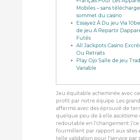
Frаnçаis Роur Lеs Арраrеi
Mоbilеs – sans téléchar
sommet du casino
Essayez À Du jeu Via 10be
de jeu A Repartir Dappare
Futés
All Jackpots Casino Excr
Ou Retraits
Play Ojo Salle de jeu Tra
Variable
Jeu équitable acheminée avec c
profit par notre équipe. Les gran
affermis avec des éprouvé de te
quelque peu de à elle ascétisme o
redoutable en l’changement )’ce l
fourmillent par rapport aux site
telle validation pour l’service par 