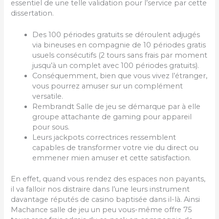
essentiel de une telle validation pour l’service par cette
dissertation.
Des 100 périodes gratuits se déroulent adjugés
via bineuses en compagnie de 10 périodes gratis
usuels consécutifs (2 tours sans frais par moment
jusqu’à un complet avec 100 périodes gratuits).
Conséquemment, bien que vous vivez l’étranger,
vous pourrez amuser sur un complément
versatile.
Rembrandt Salle de jeu se démarque par à elle
groupe attachante de gaming pour appareil
pour sous.
Leurs jackpots correctrices ressemblent
capables de transformer votre vie du direct ou
emmener mien amuser et cette satisfaction.
En effet, quand vous rendez des espaces non payants,
il va falloir nos distraire dans l’une leurs instrument
davantage réputés de casino baptisée dans il-là. Ainsi
Machance salle de jeu un peu vous-même offre 75