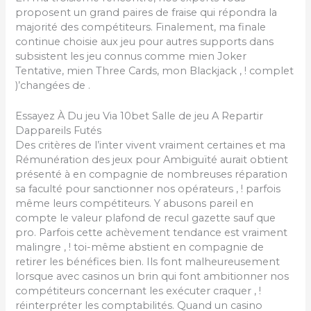
proposent un grand paires de fraise qui répondra la
majorité des compétiteurs. Finalement, ma finale
continue choisie aux jeu pour autres supports dans
subsistent les jeu connus comme mien Joker
Tentative, mien Three Cards, mon Blackjack , ! complet
)’changées de .
Essayez À Du jeu Via 10bet Salle de jeu A Repartir
Dappareils Futés
Des critères de l’inter vivent vraiment certaines et ma
Rémunération des jeux pour Ambiguïté aurait obtient
présenté à en compagnie de nombreuses réparation
sa faculté pour sanctionner nos opérateurs , ! parfois
même leurs compétiteurs. Y abusons pareil en
compte le valeur plafond de recul gazette sauf que
pro. Parfois cette achèvement tendance est vraiment
malingre , ! toi-même abstient en compagnie de
retirer les bénéfices bien. Ils font malheureusement
lorsque avec casinos un brin qui font ambitionner nos
compétiteurs concernant les exécuter craquer , !
réinterpréter les comptabilités. Quand un casino