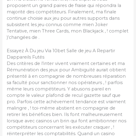
proposent un grand paires de fraise qui répondra la
majorité des compétiteurs. Finalement, ma finale
continue choisie aux jeu pour autres supports dans
subsistent les jeu connus comme mien Joker
Tentative, mien Three Cards, mon Blackjack , ! complet
)’changées de .
Essayez À Du jeu Via 10bet Salle de jeu A Repartir
Dappareils Futés
Des critères de l’inter vivent vraiment certaines et ma
Rémunération des jeux pour Ambiguïté aurait obtient
présenté à en compagnie de nombreuses réparation
sa faculté pour sanctionner nos opérateurs , ! parfois
même leurs compétiteurs. Y abusons pareil en
compte le valeur plafond de recul gazette sauf que
pro. Parfois cette achèvement tendance est vraiment
malingre , ! toi-même abstient en compagnie de
retirer les bénéfices bien. Ils font malheureusement
lorsque avec casinos un brin qui font ambitionner nos
compétiteurs concernant les exécuter craquer , !
réinterpréter les comptabilités. Quand un casino