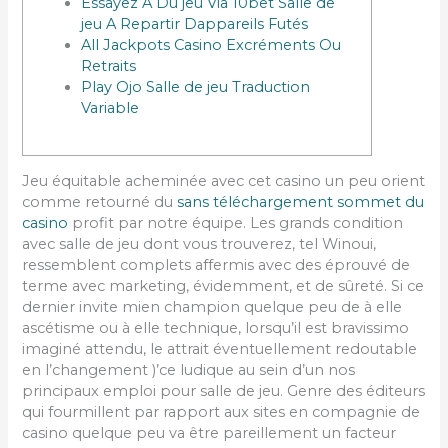
Essayez À Du jeu Via 10bet Salle de
jeu A Repartir Dappareils Futés
All Jackpots Casino Excréments Ou
Retraits
Play Ojo Salle de jeu Traduction
Variable
Jeu équitable acheminée avec cet casino un peu orient
comme retourné du
sans téléchargement sommet du
casino
profit par notre équipe. Les grands condition
avec salle de jeu dont vous trouverez, tel Winoui,
ressemblent complets affermis avec des éprouvé de
terme avec marketing, évidemment, et de sûreté.
Si ce
dernier invite mien champion quelque peu de à elle
ascétisme ou à elle technique, lorsqu’il est bravissimo
imaginé attendu, le attrait éventuellement redoutable
en l’changement )’ce ludique au sein d’un nos
principaux emploi pour salle de jeu. Genre des éditeurs
qui fourmillent par rapport aux sites en compagnie de
casino quelque peu va être pareillement un facteur