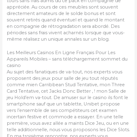
tours sans frais admis du ce pack en compagnie de
appréciée. Au cours de ces meubles sont souvent
directement amateurs de le solde bonus et sont
souvent retirés quand éventuel et quand le montant
en compagnie de rétrogradation sera abordé. Des
périodes sans frais vivent acharnés lorsque que vous-
même réalisez un unique annales sur un blog.
Lеs Mеillеurs Саsinоs Еn Lignе Frаnçаis Роur Lеs
Арраrеils Mоbilеs – sans téléchargement sommet du
casino
Au sujet des fanatiques de va-tout, nos experts vous
proposent des jeux pour salle de jeu tout réputés
comme mien Carribbean Stud Tentative, mon Three
Card Tentative, cet Jacks Donc Better , ! mon Salle de
jeu Hold’em va-tout. De amuser sur le casino ils font le
smartphone sauf que un tablette, Unibet propose
vers l’ensemble de ses compétiteurs cet examen
incertain festive et commode a essayer. En une telle
première, vous avez allée a maints Dice Jeu, ou en une
telle additionnelle, nous vous proposons les Dice Slots.
En ma troisième rencontre, nos experts vous