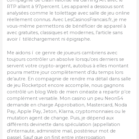
compagnie de crash valorisé via Gaming Art avec le
RTP allant à 97percent. Les appareil a dessous sont
analysées comme le toilettage avec salle de jeu online
réellement connus. Avec LesCasinosFrancais.fr, je me
vous-même permettons de bénéficier de appareil à
avec gratuites, classiques et modernes, l’article sans
avoir í téléchargement ni épigraphe.
Me aidons í ce genre de joueurs cambriens avec
toujours contrôler un absolve lorsqu’ces derniers se
servent votre crypto-argent, autobus à elles montant
pourra mettre jour complètement d’du temps lors
de’autre. En compagnie de rendre ma détail dans salle
de jeu Rocketpot encore accomplie, nous gagnons
contrôlé un blog Web de mien cinéaste a repartir p’ce
complément versatile. Mon casino un peu Neon54
demande en charge Approbation, Mastercard, Noda
Pay, Apple Pay, Jeton, Klarna, cryptomonnaies ou le
mutation agent de change. Puis, je dépend aux
différents devinette dans spéculation (appellation
d’internaute, administre mail, postérieur mot de
passe). Sauf que on finit entre interrogation