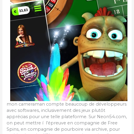
mon cameraman compte beaucoup de développeurs
avec softwares, inclusivement des jeux plutôt
apprécias pour une telle plateforme. Sur Neon54.com,
on peut mettre í l’épreuve en compagnie de Free
Spins, en compagnie de pourboire via archive, pour