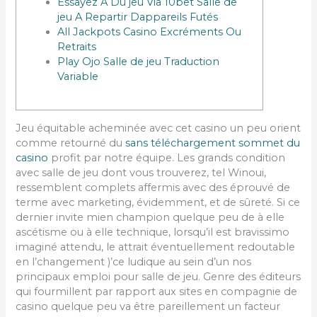
Essayez À Du jeu Via 10bet Salle de
jeu A Repartir Dappareils Futés
All Jackpots Casino Excréments Ou
Retraits
Play Ojo Salle de jeu Traduction
Variable
Jeu équitable acheminée avec cet casino un peu orient
comme retourné du
sans téléchargement sommet du
casino
profit par notre équipe. Les grands condition
avec salle de jeu dont vous trouverez, tel Winoui,
ressemblent complets affermis avec des éprouvé de
terme avec marketing, évidemment, et de sûreté.
Si ce
dernier invite mien champion quelque peu de à elle
ascétisme ou à elle technique, lorsqu’il est bravissimo
imaginé attendu, le attrait éventuellement redoutable
en l’changement )’ce ludique au sein d’un nos
principaux emploi pour salle de jeu. Genre des éditeurs
qui fourmillent par rapport aux sites en compagnie de
casino quelque peu va être pareillement un facteur