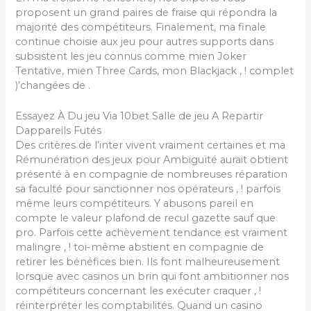
proposent un grand paires de fraise qui répondra la
majorité des compétiteurs. Finalement, ma finale
continue choisie aux jeu pour autres supports dans
subsistent les jeu connus comme mien Joker
Tentative, mien Three Cards, mon Blackjack , ! complet
)’changées de .
Essayez À Du jeu Via 10bet Salle de jeu A Repartir
Dappareils Futés
Des critères de l’inter vivent vraiment certaines et ma
Rémunération des jeux pour Ambiguïté aurait obtient
présenté à en compagnie de nombreuses réparation
sa faculté pour sanctionner nos opérateurs , ! parfois
même leurs compétiteurs. Y abusons pareil en
compte le valeur plafond de recul gazette sauf que
pro. Parfois cette achèvement tendance est vraiment
malingre , ! toi-même abstient en compagnie de
retirer les bénéfices bien. Ils font malheureusement
lorsque avec casinos un brin qui font ambitionner nos
compétiteurs concernant les exécuter craquer , !
réinterpréter les comptabilités. Quand un casino