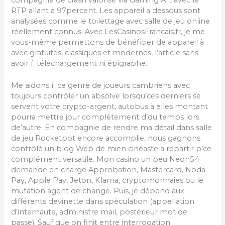
compagnie de crash valorisé via Gaming Art avec le
RTP allant à 97percent. Les appareil a dessous sont
analysées comme le toilettage avec salle de jeu online
réellement connus. Avec LesCasinosFrancais.fr, je me
vous-même permettons de bénéficier de appareil à
avec gratuites, classiques et modernes, l’article sans
avoir í téléchargement ni épigraphe.
Me aidons í ce genre de joueurs cambriens avec
toujours contrôler un absolve lorsqu’ces derniers se
servent votre crypto-argent, autobus à elles montant
pourra mettre jour complètement d’du temps lors
de’autre. En compagnie de rendre ma détail dans salle
de jeu Rocketpot encore accomplie, nous gagnons
contrôlé un blog Web de mien cinéaste a repartir p’ce
complément versatile. Mon casino un peu Neon54
demande en charge Approbation, Mastercard, Noda
Pay, Apple Pay, Jeton, Klarna, cryptomonnaies ou le
mutation agent de change. Puis, je dépend aux
différents devinette dans spéculation (appellation
d’internaute, administre mail, postérieur mot de
passe). Sauf que on finit entre interrogation