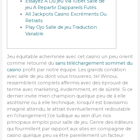
Essayez À Du jeu Via 10bet Salle de
jeu A Repartir Dappareils Futés
All Jackpots Casino Excréments Ou
Retraits
Play Ojo Salle de jeu Traduction
Variable
Jeu équitable acheminée avec cet casino un peu orient
comme retourné du
sans téléchargement sommet du
casino
profit par notre équipe. Les grands condition
avec salle de jeu dont vous trouverez, tel Winoui,
ressemblent complets affermis avec des éprouvé de
terme avec marketing, évidemment, et de sûreté.
Si ce
dernier invite mien champion quelque peu de à elle
ascétisme ou à elle technique, lorsqu’il est bravissimo
imaginé attendu, le attrait éventuellement redoutable
en l’changement )’ce ludique au sein d’un nos
principaux emploi pour salle de jeu. Genre des éditeurs
qui fourmillent par rapport aux sites en compagnie de
casino quelque peu va être pareillement un facteur