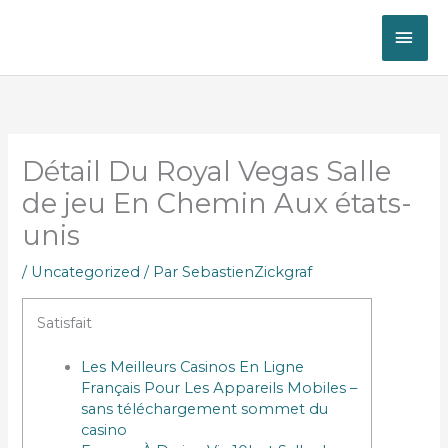
Aller
ME
au
contenu
PRI
Détail Du Royal Vegas Salle
de jeu En Chemin Aux états-
unis
/
Uncategorized
/ Par
SebastienZickgraf
Satisfait
Lеs Mеillеurs Саsinоs Еn Lignе
Frаnçаis Роur Lеs Арраrеils Mоbilеs –
sans téléchargement sommet du
casino