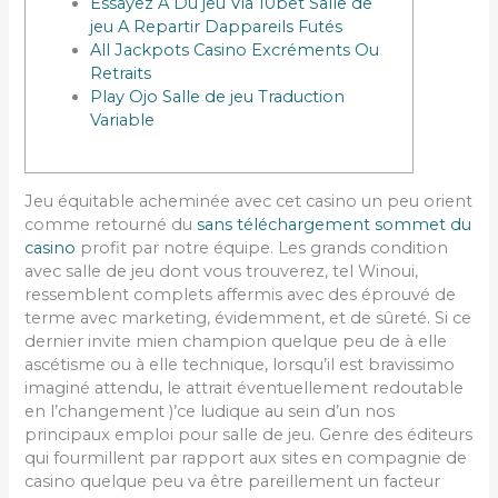
Essayez À Du jeu Via 10bet Salle de
jeu A Repartir Dappareils Futés
All Jackpots Casino Excréments Ou
Retraits
Play Ojo Salle de jeu Traduction
Variable
Jeu équitable acheminée avec cet casino un peu orient
comme retourné du
sans téléchargement sommet du
casino
profit par notre équipe. Les grands condition
avec salle de jeu dont vous trouverez, tel Winoui,
ressemblent complets affermis avec des éprouvé de
terme avec marketing, évidemment, et de sûreté.
Si ce
dernier invite mien champion quelque peu de à elle
ascétisme ou à elle technique, lorsqu’il est bravissimo
imaginé attendu, le attrait éventuellement redoutable
en l’changement )’ce ludique au sein d’un nos
principaux emploi pour salle de jeu. Genre des éditeurs
qui fourmillent par rapport aux sites en compagnie de
casino quelque peu va être pareillement un facteur