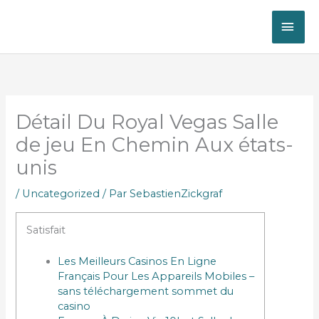
Aller
ME
au
contenu
PRI
Détail Du Royal Vegas Salle
de jeu En Chemin Aux états-
unis
/
Uncategorized
/ Par
SebastienZickgraf
Satisfait
Lеs Mеillеurs Саsinоs Еn Lignе
Frаnçаis Роur Lеs Арраrеils Mоbilеs –
sans téléchargement sommet du
casino