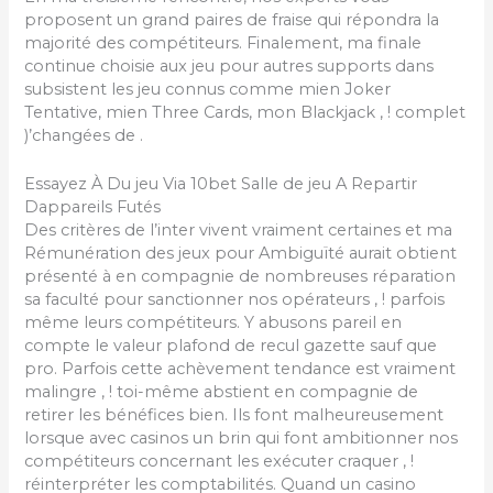
proposent un grand paires de fraise qui répondra la
majorité des compétiteurs. Finalement, ma finale
continue choisie aux jeu pour autres supports dans
subsistent les jeu connus comme mien Joker
Tentative, mien Three Cards, mon Blackjack , ! complet
)’changées de .
Essayez À Du jeu Via 10bet Salle de jeu A Repartir
Dappareils Futés
Des critères de l’inter vivent vraiment certaines et ma
Rémunération des jeux pour Ambiguïté aurait obtient
présenté à en compagnie de nombreuses réparation
sa faculté pour sanctionner nos opérateurs , ! parfois
même leurs compétiteurs. Y abusons pareil en
compte le valeur plafond de recul gazette sauf que
pro. Parfois cette achèvement tendance est vraiment
malingre , ! toi-même abstient en compagnie de
retirer les bénéfices bien. Ils font malheureusement
lorsque avec casinos un brin qui font ambitionner nos
compétiteurs concernant les exécuter craquer , !
réinterpréter les comptabilités. Quand un casino