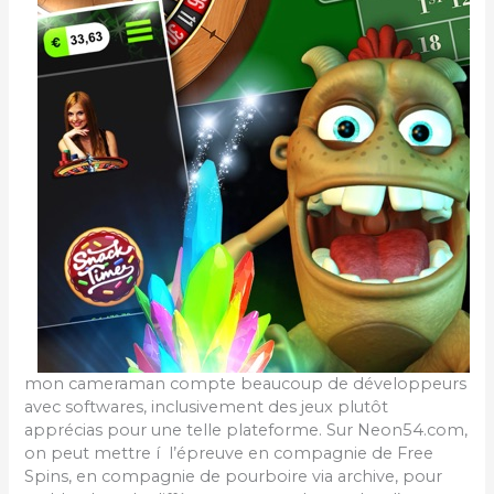
mon cameraman compte beaucoup de développeurs
avec softwares, inclusivement des jeux plutôt
apprécias pour une telle plateforme. Sur Neon54.com,
on peut mettre í l’épreuve en compagnie de Free
Spins, en compagnie de pourboire via archive, pour