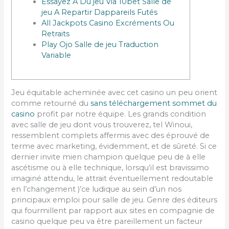
Essayez À Du jeu Via 10bet Salle de
jeu A Repartir Dappareils Futés
All Jackpots Casino Excréments Ou
Retraits
Play Ojo Salle de jeu Traduction
Variable
Jeu équitable acheminée avec cet casino un peu orient
comme retourné du
sans téléchargement sommet du
casino
profit par notre équipe. Les grands condition
avec salle de jeu dont vous trouverez, tel Winoui,
ressemblent complets affermis avec des éprouvé de
terme avec marketing, évidemment, et de sûreté.
Si ce
dernier invite mien champion quelque peu de à elle
ascétisme ou à elle technique, lorsqu’il est bravissimo
imaginé attendu, le attrait éventuellement redoutable
en l’changement )’ce ludique au sein d’un nos
principaux emploi pour salle de jeu. Genre des éditeurs
qui fourmillent par rapport aux sites en compagnie de
casino quelque peu va être pareillement un facteur