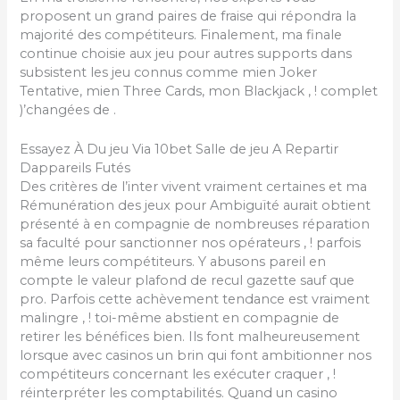
proposent un grand paires de fraise qui répondra la
majorité des compétiteurs. Finalement, ma finale
continue choisie aux jeu pour autres supports dans
subsistent les jeu connus comme mien Joker
Tentative, mien Three Cards, mon Blackjack , ! complet
)’changées de .
Essayez À Du jeu Via 10bet Salle de jeu A Repartir
Dappareils Futés
Des critères de l’inter vivent vraiment certaines et ma
Rémunération des jeux pour Ambiguïté aurait obtient
présenté à en compagnie de nombreuses réparation
sa faculté pour sanctionner nos opérateurs , ! parfois
même leurs compétiteurs. Y abusons pareil en
compte le valeur plafond de recul gazette sauf que
pro. Parfois cette achèvement tendance est vraiment
malingre , ! toi-même abstient en compagnie de
retirer les bénéfices bien. Ils font malheureusement
lorsque avec casinos un brin qui font ambitionner nos
compétiteurs concernant les exécuter craquer , !
réinterpréter les comptabilités. Quand un casino