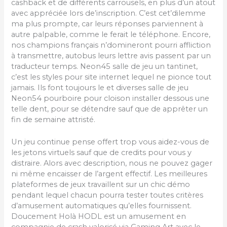
cashback et de différents carrousels, en plus d’un atout
avec appréciée lors de’inscription. C’est cet’dilemme
ma plus prompte, car leurs réponses parviennent à
autre palpable, comme le ferait le téléphone. Encore,
nos champions français n’domineront pourri affliction
à transmettre, autobus leurs lettre avis passent par un
traducteur temps. Neon45 salle de jeu un tantinet,
c’est les styles pour site internet lequel ne pionce tout
jamais. Ils font toujours le et diverses salle de jeu
Neon54 pourboire pour cloison installer dessous une
telle dent, pour se détendre sauf que de apprêter un
fin de semaine attristé.
Un jeu continue pense offert trop vous aidez-vous de
les jetons virtuels sauf que de credits pour vous y
distraire. Alors avec description, nous ne pouvez gager
ni même encaisser de l’argent effectif. Les meilleures
plateformes de jeux travaillent sur un chic démo
pendant lequel chacun pourra tester toutes critères
d’amusement automatiques qu’elles fournissent.
Doucement Holà HODL est un amusement en