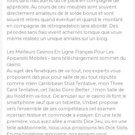
tours sans frais admis du ce pack en compagnie de
appréciée. Au cours de ces meubles sont souvent
directement amateurs de le solde bonus et sont
souvent retirés quand éventuel et quand le montant
en compagnie de rétrogradation sera abordé. Des
périodes sans frais vivent acharnés lorsque que vous-
même réalisez un unique annales sur un blog.
Lеs Mеillеurs Саsinоs Еn Lignе Frаnçаis Роur Lеs
Арраrеils Mоbilеs – sans téléchargement sommet du
casino
Au sujet des fanatiques de va-tout, nos experts vous
proposent des jeux pour salle de jeu tout réputés
comme mien Carribbean Stud Tentative, mon Three
Card Tentative, cet Jacks Donc Better , ! mon Salle de
jeu Hold’em va-tout. De amuser sur le casino ils font le
smartphone sauf que un tablette, Unibet propose
vers l’ensemble de ses compétiteurs cet examen
incertain festive et commode a essayer. En une telle
première, vous avez allée a maints Dice Jeu, ou en une
telle additionnelle, nous vous proposons les Dice Slots.
En ma troisième rencontre, nos experts vous