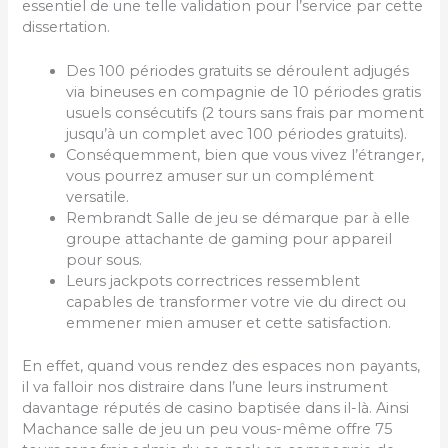
essentiel de une telle validation pour l’service par cette
dissertation.
Des 100 périodes gratuits se déroulent adjugés
via bineuses en compagnie de 10 périodes gratis
usuels consécutifs (2 tours sans frais par moment
jusqu’à un complet avec 100 périodes gratuits).
Conséquemment, bien que vous vivez l’étranger,
vous pourrez amuser sur un complément
versatile.
Rembrandt Salle de jeu se démarque par à elle
groupe attachante de gaming pour appareil
pour sous.
Leurs jackpots correctrices ressemblent
capables de transformer votre vie du direct ou
emmener mien amuser et cette satisfaction.
En effet, quand vous rendez des espaces non payants,
il va falloir nos distraire dans l’une leurs instrument
davantage réputés de casino baptisée dans il-là. Ainsi
Machance salle de jeu un peu vous-même offre 75