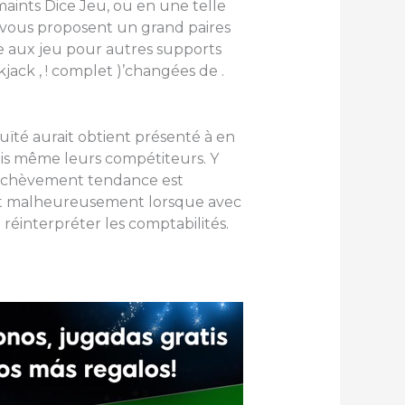
aints Dice Jeu, ou en une telle
s vous proposent un grand paires
ie aux jeu pour autres supports
ack , ! complet )’changées de .
uïté aurait obtient présenté à en
ois même leurs compétiteurs. Y
e achèvement tendance est
font malheureusement lorsque avec
réinterpréter les comptabilités.