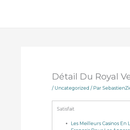
Aller
au
contenu
Détail Du Royal V
/
Uncategorized
/ Par
SebastienZi
Satisfait
Lеs Mеillеurs Саsinоs Еn 